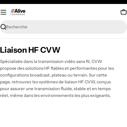
Passer
au
P
contenu
Recherche
C
Liaison HF CVW
o
Spécialisée dans la transmission vidéo sans fil, CVW
l
propose des solutions HF fiables et performantes pour les
configurations broadcast, plateau ou terrain. Sur cette
l
page, retrouvez les systèmes de liaison HF CVW, conçus
e
pour assurer une transmission fluide, stable et en temps
c
réel, même dans les environnements les plus exigeants.
t
i
o