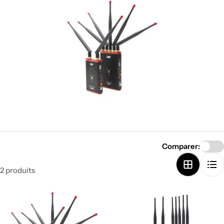
n
:
Comparer:
2 produits