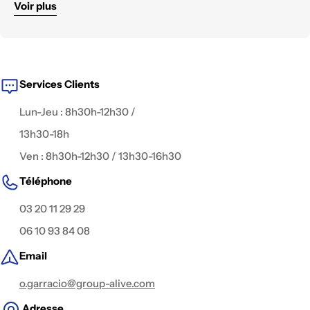
Voir plus
renouvelé.
Nous mettons à disposition des équipements
haut de
gamme
, testés et configurés pour tous les
environnements de tournage :
cinéma
,
reportage,
documentaire, fiction, captation live, publicité, interview,
clip
, ou contenu digital.
Services Clients
Lun-Jeu : 8h30h-12h30 /
13h30-18h
Ven : 8h30h-12h30 / 13h30-16h30
Téléphone
03 20 11 29 29
06 10 93 84 08
Email
o.garracio@group-alive.com
Adresse