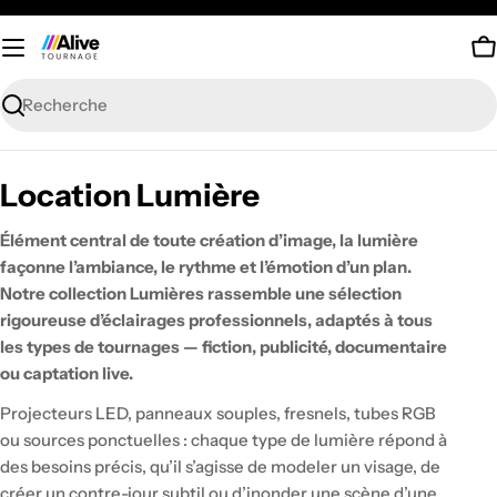
Passer
au
P
contenu
Recherche
C
Location Lumière
o
Élément central de toute création d’image, la lumière
l
façonne l’ambiance, le rythme et l’émotion d’un plan.
Notre collection Lumières rassemble une sélection
l
rigoureuse d’éclairages professionnels, adaptés à tous
e
les types de tournages — fiction, publicité, documentaire
c
ou captation live.
t
Projecteurs LED, panneaux souples, fresnels, tubes RGB
ou sources ponctuelles : chaque type de lumière répond à
i
des besoins précis, qu’il s’agisse de modeler un visage, de
o
créer un contre-jour subtil ou d’inonder une scène d’une