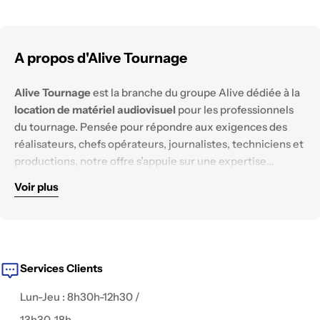
A propos d'Alive Tournage
Alive Tournage
est la branche du groupe Alive dédiée à la
location de matériel audiovisuel
pour les professionnels
du tournage. Pensée pour répondre aux exigences des
réalisateurs, chefs opérateurs, journalistes, techniciens et
productions, notre offre s’appuie sur une expertise
technique solide et un parc matériel constamment
Voir plus
renouvelé.
Nous mettons à disposition des équipements
haut de
gamme
, testés et configurés pour tous les
environnements de tournage :
reportage, documentaire,
fiction, captation live, publicité, interview, clip
, ou contenu
digital.
Services Clients
Lun-Jeu : 8h30h-12h30 /
13h30-18h