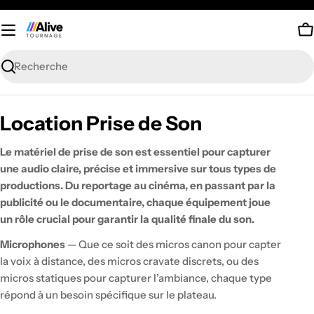
Passer
au
P
contenu
Recherche
C
Location Prise de Son
o
Le matériel de prise de son est essentiel pour capturer
l
une audio claire, précise et immersive sur tous types de
productions. Du reportage au cinéma, en passant par la
l
publicité ou le documentaire, chaque équipement joue
e
un rôle crucial pour garantir la qualité finale du son.
c
Microphones
— Que ce soit des micros canon pour capter
t
la voix à distance, des micros cravate discrets, ou des
micros statiques pour capturer l’ambiance, chaque type
i
répond à un besoin spécifique sur le plateau.
o