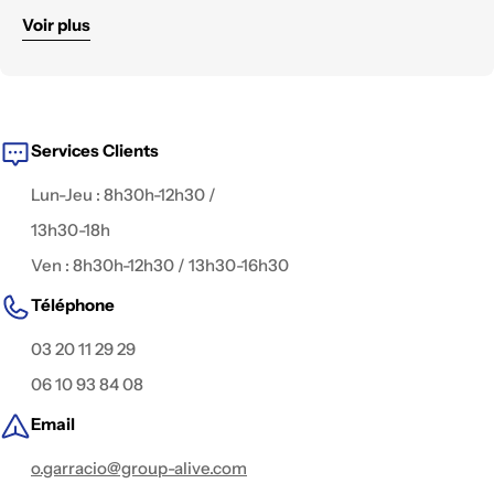
technique solide et un parc matériel constamment
Voir plus
renouvelé.
Nous mettons à disposition des équipements
haut de
gamme
, testés et configurés pour tous les
environnements de tournage :
reportage, documentaire,
fiction, captation live, publicité, interview, clip
, ou contenu
digital.
Services Clients
Lun-Jeu : 8h30h-12h30 /
13h30-18h
Ven : 8h30h-12h30 / 13h30-16h30
Téléphone
03 20 11 29 29
06 10 93 84 08
Email
o.garracio@group-alive.com