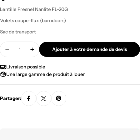
Lentille Fresnel Nanlite FL-20G
Volets coupe-flux (barndoors)
Sac de transport
Quantité
Ajouter à votre demande de devis
Diminuer la quantité pour LENTILLE FRESNEL FL
Augmenter la quantité pour LENTILLE 
Livraison possible
Une large gamme de produit à louer
Partager: