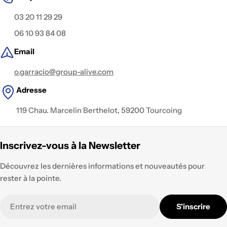
03 20 11 29 29
06 10 93 84 08
Email
o.garracio@group-alive.com
Adresse
119 Chau. Marcelin Berthelot, 59200 Tourcoing
Inscrivez-vous à la Newsletter
Découvrez les dernières informations et nouveautés pour
rester à la pointe.
E-
S'inscrire
mail