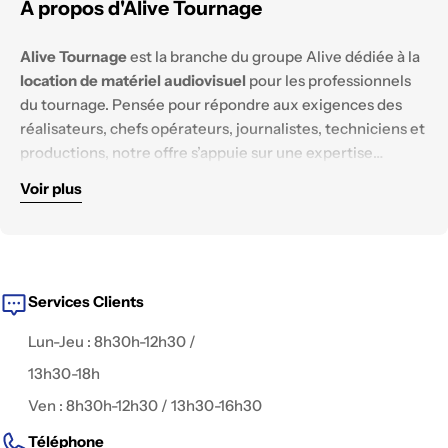
A propos d'Alive Tournage
Alive Tournage
est la branche du groupe Alive dédiée à la
location de matériel audiovisuel
pour les professionnels
du tournage. Pensée pour répondre aux exigences des
réalisateurs, chefs opérateurs, journalistes, techniciens et
productions, notre offre s’appuie sur une expertise
technique solide et un parc matériel constamment
Voir plus
renouvelé.
Nous mettons à disposition des équipements
haut de
gamme
, testés et configurés pour tous les
environnements de tournage :
reportage, documentaire,
fiction, captation live, publicité, interview, clip
, ou contenu
digital.
Services Clients
Lun-Jeu : 8h30h-12h30 /
13h30-18h
Ven : 8h30h-12h30 / 13h30-16h30
Téléphone