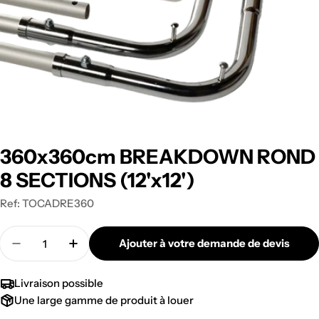
360x360cm BREAKDOWN ROND
8 SECTIONS (12'x12')
Ref:
TOCADRE360
Quantité
Ajouter à votre demande de devis
Diminuer la quantité pour 360x360cm BREAKDO
Augmenter la quantité pour 360x360
Livraison possible
Une large gamme de produit à louer