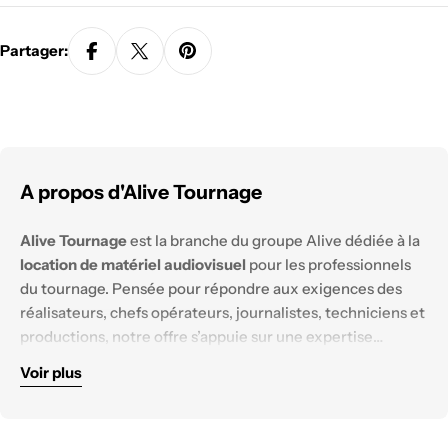
Partager:
A propos d'Alive Tournage
Alive Tournage
est la branche du groupe Alive dédiée à la
location de matériel audiovisuel
pour les professionnels
du tournage. Pensée pour répondre aux exigences des
réalisateurs, chefs opérateurs, journalistes, techniciens et
productions, notre offre s’appuie sur une expertise
technique solide et un parc matériel constamment
Voir plus
renouvelé.
Nous mettons à disposition des équipements
haut de
gamme
, testés et configurés pour tous les
environnements de tournage :
reportage, documentaire,