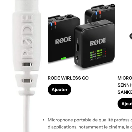
RODE WIRLESS GO
MICRO
Prix
SENNH
Ajouter
SANK
régulier
Prix
Ajou
réguli
Microphone portable de qualité professi
d'applications, notamment le cinéma, la di