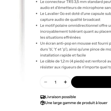
Le connecteur TRS 3,5 mm standard peut ê
audio et d'émetteurs de microphone sans 
Le Lavalier Go est doté d'une capsule sub
capture audio de qualité broadcast
Le motif polaire omnidirectionnel offre u
incroyablement tolérant quant au placeme
les situations effrénées
Un écran anti-pop en mousse est fourni po
durs 'b', 't' et 'p'), ainsi qu'une pince 
installation rapide et facile
Le câble de 1,2 m (4 pieds) est renforcé 
résister aux rigueurs de n'importe quel 
Quantité
Diminuer la quantité pour 
Augmenter la quant
Livraison possible
Une large gamme de produit à louer