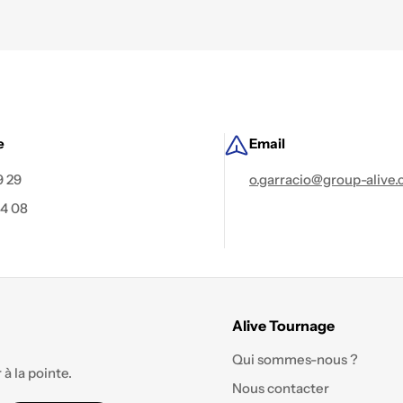
e
Email
9 29
o.garracio@group-alive
84 08
Alive Tournage
Qui sommes-nous ?
à la pointe.
Nous contacter