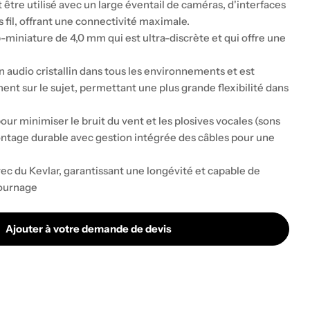
tre utilisé avec un large éventail de caméras, d'interfaces
fil, offrant une connectivité maximale.
-miniature de 4,0 mm qui est ultra-discrète et qui offre une
n audio cristallin dans tous les environnements et est
nt sur le sujet, permettant une plus grande flexibilité dans
ur minimiser le bruit du vent et les plosives vocales (sons
de montage durable avec gestion intégrée des câbles pour une
avec du Kevlar, garantissant une longévité et capable de
tournage
Ajouter à votre demande de devis
CAPSULE CRAVATE RODE GO BLANCHE
ité pour CAPSULE CRAVATE RODE GO BLANCHE