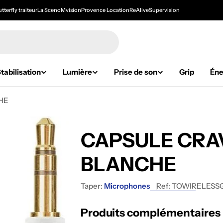
tterfly traiteur
La Sceno
Mvision
Provence Location
ReAlive
Supervision
tabilisation
Lumière
Prise de son
Grip
Éne
HE
CAPSULE CRA
BLANCHE
Taper:
Microphones
Ref:
TOWIRELESS
Produits complémentaires