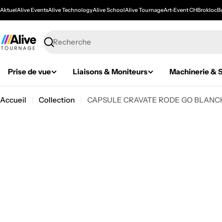
Passer
Aktuel
Alive Events
Alive Technology
Alive School
Alive Tournage
Art-Event CH
Brokloc
Bu
au
contenu
Recherche
Prise de vue
Liaisons & Moniteurs
Machinerie & S
Accueil
Collection
CAPSULE CRAVATE RODE GO BLANC
Passer
aux
informations
sur
le
produit