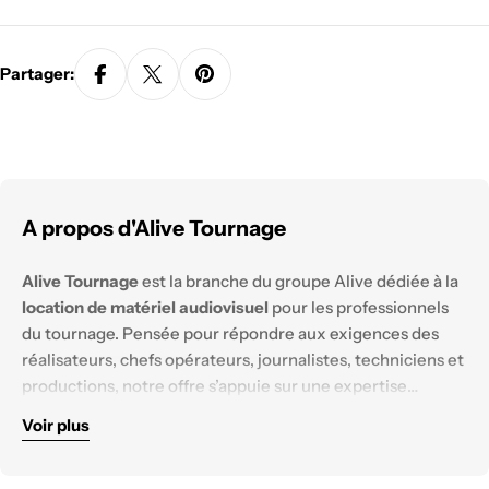
Partager:
A propos d'Alive Tournage
Alive Tournage
est la branche du groupe Alive dédiée à la
location de matériel audiovisuel
pour les professionnels
du tournage. Pensée pour répondre aux exigences des
réalisateurs, chefs opérateurs, journalistes, techniciens et
productions, notre offre s’appuie sur une expertise
technique solide et un parc matériel constamment
Voir plus
renouvelé.
Nous mettons à disposition des équipements
haut de
gamme
, testés et configurés pour tous les