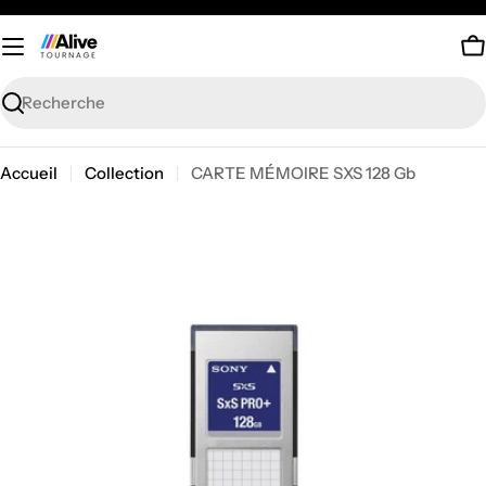
Passer
au
P
contenu
Recherche
Accueil
Collection
CARTE MÉMOIRE SXS 128 Gb
Passer
aux
informations
sur
le
produit
Ouvrir le média 0 en mode modal