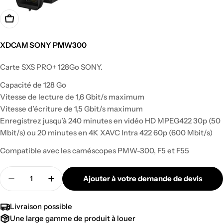
XDCAM SONY PMW300
Prix
Carte SXS PRO+ 128Go SONY.
régulier
Capacité de 128 Go
Vitesse de lecture de 1,6 Gbit/s maximum
Vitesse d’écriture de 1,5 Gbit/s maximum
Enregistrez jusqu’à 240 minutes en vidéo HD MPEG422 30p (50
Mbit/s) ou 20 minutes en 4K XAVC Intra 422 60p (600 Mbit/s)
Compatible avec les caméscopes PMW-300, F5 et F55
Quantité
Ajouter à votre demande de devis
Diminuer la quantité pour CARTE MÉMOIRE SXS 1
Augmenter la quantité pour CARTE MÉM
Livraison possible
Une large gamme de produit à louer