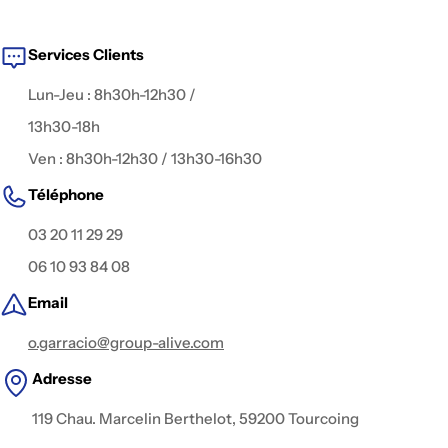
environnements de tournage :
reportage, documentaire,
fiction, captation live, publicité, interview, clip
, ou contenu
digital.
Services Clients
Lun-Jeu : 8h30h-12h30 /
13h30-18h
Ven : 8h30h-12h30 / 13h30-16h30
Téléphone
03 20 11 29 29
06 10 93 84 08
Email
o.garracio@group-alive.com
Adresse
119 Chau. Marcelin Berthelot, 59200 Tourcoing