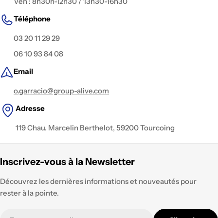
Ven : 8h30h-12h30 / 13h30-16h30
Téléphone
03 20 11 29 29
06 10 93 84 08
Email
o.garracio@group-alive.com
Adresse
119 Chau. Marcelin Berthelot, 59200 Tourcoing
Inscrivez-vous à la Newsletter
Découvrez les dernières informations et nouveautés pour
rester à la pointe.
E-