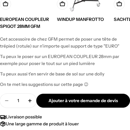
EUROPEAN COUPLEUR
WINDUP MANFROTTO
SACHTL
Prix
Prix
SPIGOT 28MM GFM
Prix
régulier
régulie
Cet accessoire de chez GFM permet de poser une tête de
régulier
trépied (rotule) sur n'importe quel support de type "EURO"
Tu peux le poser sur un EUROPEAN COUPLEUR 28mm par
exemple pour poser le tout sur un pied lumière
Tu peux aussi t'en servir de base de sol sur une dolly
On te met les suggestions sur cette page 😉
Quantité
Ajouter à votre demande de devis
Diminuer la quantité pour SUPPORT BOWL 150M
Augmenter la quantité pour SUPPORT 
Livraison possible
Une large gamme de produit à louer