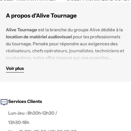
A propos d'Alive Tournage
Alive Tournage
est la branche du groupe Alive dédiée à la
location de matériel audiovisuel
pour les professionnels
du tournage. Pensée pour répondre aux exigences des
réalisateurs, chefs opérateurs, journalistes, techniciens et
productions, notre offre s’appuie sur une expertise
technique solide et un parc matériel constamment
Voir plus
renouvelé.
Nous mettons à disposition des équipements
haut de
gamme
, testés et configurés pour tous les
environnements de tournage :
reportage, documentaire,
fiction, captation live, publicité, interview, clip
, ou contenu
digital.
Services Clients
Lun-Jeu : 8h30h-12h30 /
13h30-18h