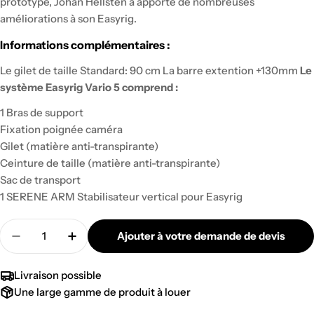
prototype, Johan Hellsten a apporté de nombreuses
améliorations à son Easyrig.
Informations complémentaires :
Le gilet de taille Standard: 90 cm La barre extention +130mm
Le
système Easyrig Vario 5 comprend :
1 Bras de support
Fixation poignée caméra
Gilet (matière anti-transpirante)
Ceinture de taille (matière anti-transpirante)
Sac de transport
1 SERENE ARM Stabilisateur vertical pour Easyrig
Quantité
Ajouter à votre demande de devis
Diminuer la quantité pour EASYRIG VARIO 5 AVE
Augmenter la quantité pour EASYRIG V
Livraison possible
Une large gamme de produit à louer