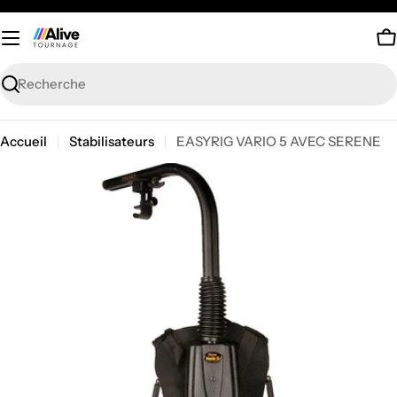
Passer
au
P
contenu
Recherche
Accueil
Stabilisateurs
EASYRIG VARIO 5 AVEC SERENE
Passer
aux
informations
sur
le
produit
Ouvrir le média 0 en mode modal