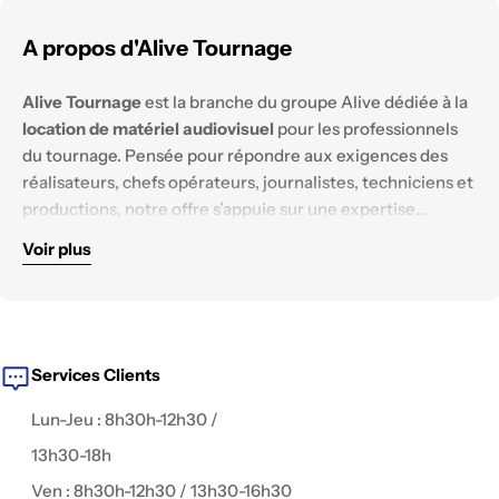
A propos d'Alive Tournage
Alive Tournage
est la branche du groupe Alive dédiée à la
location de matériel audiovisuel
pour les professionnels
du tournage. Pensée pour répondre aux exigences des
réalisateurs, chefs opérateurs, journalistes, techniciens et
productions, notre offre s’appuie sur une expertise
technique solide et un parc matériel constamment
Voir plus
renouvelé.
Nous mettons à disposition des équipements
haut de
gamme
, testés et configurés pour tous les
environnements de tournage :
reportage, documentaire,
fiction, captation live, publicité, interview, clip
, ou contenu
digital.
Services Clients
Lun-Jeu : 8h30h-12h30 /
13h30-18h
Ven : 8h30h-12h30 / 13h30-16h30