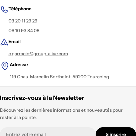
Téléphone
03 20 11 29 29
06 10 93 84 08
Email
o.garracio@group-alive.com
Adresse
119 Chau. Marcelin Berthelot, 59200 Tourcoing
Inscrivez-vous à la Newsletter
Découvrez les dernières informations et nouveautés pour
rester à la pointe.
E-
S'inscrire