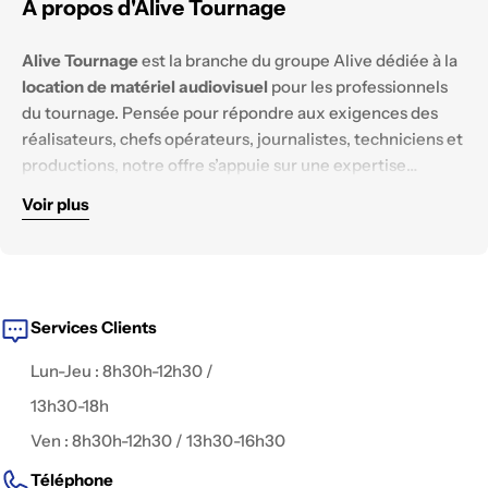
A propos d'Alive Tournage
Alive Tournage
est la branche du groupe Alive dédiée à la
location de matériel audiovisuel
pour les professionnels
du tournage. Pensée pour répondre aux exigences des
réalisateurs, chefs opérateurs, journalistes, techniciens et
productions, notre offre s’appuie sur une expertise
technique solide et un parc matériel constamment
Voir plus
renouvelé.
Nous mettons à disposition des équipements
haut de
gamme
, testés et configurés pour tous les
environnements de tournage :
reportage, documentaire,
fiction, captation live, publicité, interview, clip
, ou contenu
digital.
Services Clients
Lun-Jeu : 8h30h-12h30 /
13h30-18h
Ven : 8h30h-12h30 / 13h30-16h30
Téléphone