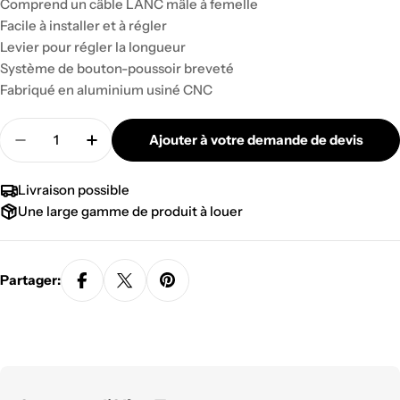
Comprend un câble LANC mâle à femelle
Facile à installer et à régler
Levier pour régler la longueur
Système de bouton-poussoir breveté
Fabriqué en aluminium usiné CNC
Quantité
Ajouter à votre demande de devis
Diminuer la quantité pour EXTENSION POIGNÉE 
Augmenter la quantité pour EXTENSIO
Livraison possible
Une large gamme de produit à louer
Partager: