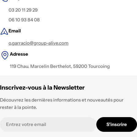
03 20 11 29 29
06 10 93 84 08
Email
o.garracio@group-alive.com
Adresse
119 Chau. Marcelin Berthelot, 59200 Tourcoing
Inscrivez-vous à la Newsletter
Découvrez les dernières informations et nouveautés pour
rester à la pointe.
E-
S'inscrire
mail