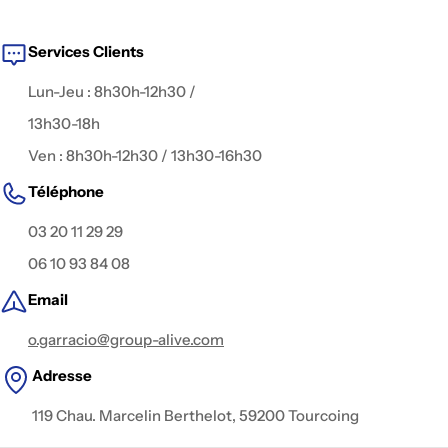
fiction, captation live, publicité, interview, clip
, ou contenu
digital.
Services Clients
Lun-Jeu : 8h30h-12h30 /
13h30-18h
Ven : 8h30h-12h30 / 13h30-16h30
Téléphone
03 20 11 29 29
06 10 93 84 08
Email
o.garracio@group-alive.com
Adresse
119 Chau. Marcelin Berthelot, 59200 Tourcoing