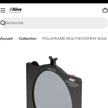
Passer
au
P
contenu
Recherche
Accueil
Collection
POLAFRAME MULTI ROTATRAY 4x5,6
Passer
aux
informations
sur
le
produit
Ouvrir le média 0 en mode modal