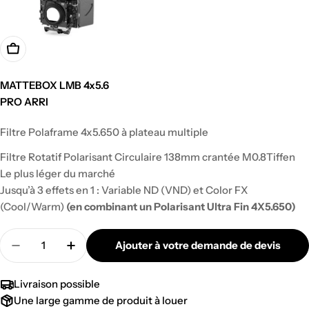
MATTEBOX LMB 4x5.6
PRO ARRI
Prix
Filtre Polaframe 4x5.650 à plateau multiple
régulier
Filtre Rotatif Polarisant Circulaire 138mm crantée M0.8Tiffen
Le plus léger du marché
Jusqu’à 3 effets en 1 : Variable ND (VND) et Color FX
(Cool/Warm)
(en combinant un Polarisant Ultra Fin 4X5.650)
Quantité
Ajouter à votre demande de devis
Diminuer la quantité pour POLAFRAME MULTI RO
Augmenter la quantité pour POLAFRAM
Livraison possible
Une large gamme de produit à louer