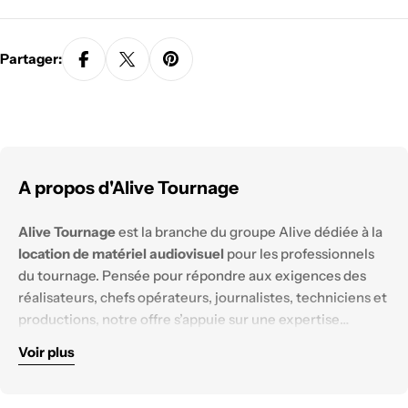
Partager:
A propos d'Alive Tournage
Alive Tournage
est la branche du groupe Alive dédiée à la
location de matériel audiovisuel
pour les professionnels
du tournage. Pensée pour répondre aux exigences des
réalisateurs, chefs opérateurs, journalistes, techniciens et
productions, notre offre s’appuie sur une expertise
technique solide et un parc matériel constamment
Voir plus
renouvelé.
Nous mettons à disposition des équipements
haut de
gamme
, testés et configurés pour tous les
environnements de tournage :
reportage, documentaire,