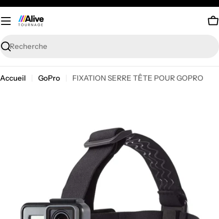
Passer
au
P
contenu
Recherche
Accueil
GoPro
FIXATION SERRE TÊTE POUR GOPRO
Passer
aux
informations
sur
le
produit
Ouvrir le média 0 en mode modal