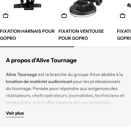
Ajouter à votre demande de devis
Ajouter à votre demande de devi
Ajout
FIXATION HARNAIS POUR
FIXATION VENTOUSE
FIXAT
GOPRO
POUR GOPRO
GOPR
A propos d'Alive Tournage
Alive Tournage
est la branche du groupe Alive dédiée à la
location de matériel audiovisuel
pour les professionnels
du tournage. Pensée pour répondre aux exigences des
réalisateurs, chefs opérateurs, journalistes, techniciens et
productions, notre offre s’appuie sur une expertise
technique solide et un parc matériel constamment
Voir plus
renouvelé.
Nous mettons à disposition des équipements
haut de
gamme
, testés et configurés pour tous les
environnements de tournage :
reportage, documentaire,