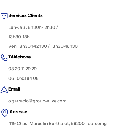
fiction, captation live, publicité, interview, clip
, ou contenu
digital.
Services Clients
Lun-Jeu : 8h30h-12h30 /
13h30-18h
Ven : 8h30h-12h30 / 13h30-16h30
Téléphone
03 20 11 29 29
06 10 93 84 08
Email
o.garracio@group-alive.com
Adresse
119 Chau. Marcelin Berthelot, 59200 Tourcoing