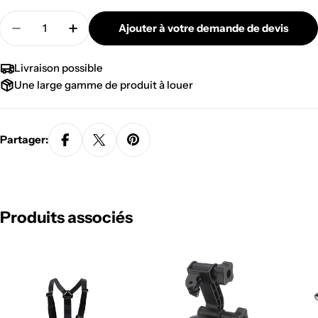
Quantité
Ajouter à votre demande de devis
Diminuer la quantité pour FIXATION SERRE TÊT
Augmenter la quantité pour FIXATION
Livraison possible
Une large gamme de produit à louer
Partager:
Produits associés