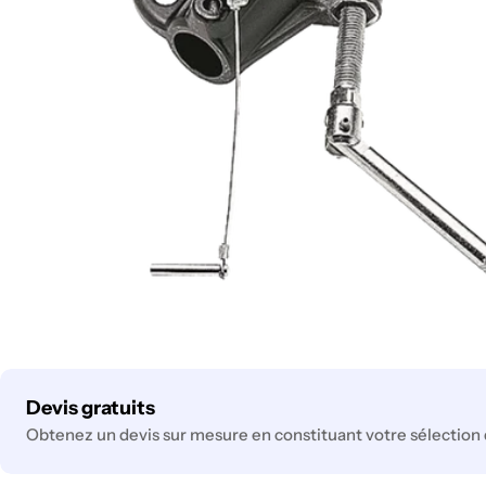
Ouvrir le média 0 en mode modal
Modes
Devis gratuits
de
Obtenez un devis sur mesure en constituant votre sélection 
paiement