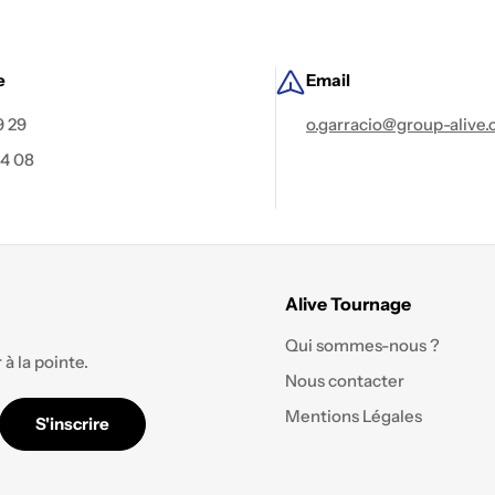
e
Email
9 29
o.garracio@group-alive
84 08
Alive Tournage
Qui sommes-nous ?
à la pointe.
Nous contacter
Mentions Légales
S'inscrire