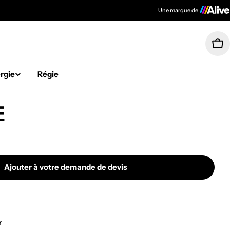
Une marque de
Pan
rgie
Régie
E
Ajouter à votre demande de devis
N DE SINGE
té pour MAIN DE SINGE
r