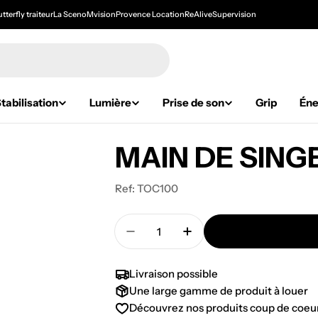
tterfly traiteur
La Sceno
Mvision
Provence Location
ReAlive
Supervision
tabilisation
Lumière
Prise de son
Grip
Éne
MAIN DE SING
Ref:
TOC100
Quantité
Diminuer la quantité pour MAI
Augmenter la quanti
Livraison possible
Une large gamme de produit à louer
Découvrez nos produits coup de
coeu