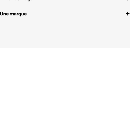
Une marque
Modes
de
paiement