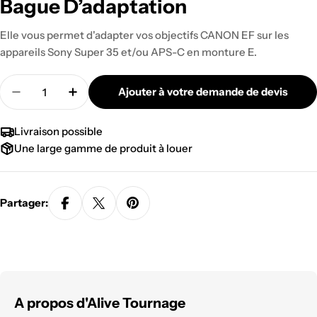
Bague D’adaptation
Elle vous permet d'adapter vos objectifs CANON EF sur les
appareils Sony Super 35 et/ou APS-C en monture E.
Quantité
Ajouter à votre demande de devis
Diminuer la quantité pour BAGUE D&#39;ADA
Augmenter la quantité pour BAGUE 
Livraison possible
Une large gamme de produit à louer
Partager:
A propos d'Alive Tournage