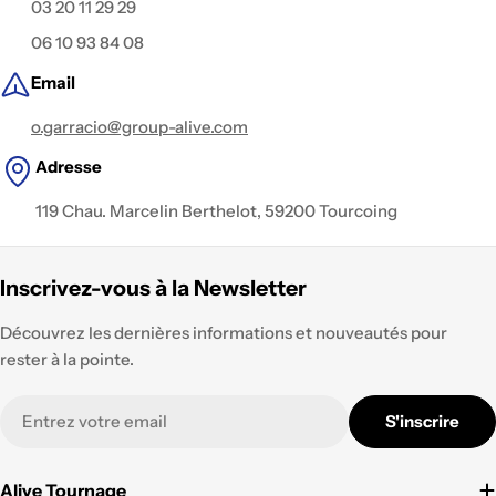
03 20 11 29 29
06 10 93 84 08
Email
o.garracio@group-alive.com
Adresse
119 Chau. Marcelin Berthelot, 59200 Tourcoing
Inscrivez-vous à la Newsletter
Découvrez les dernières informations et nouveautés pour
rester à la pointe.
E-
S'inscrire
mail
Alive Tournage