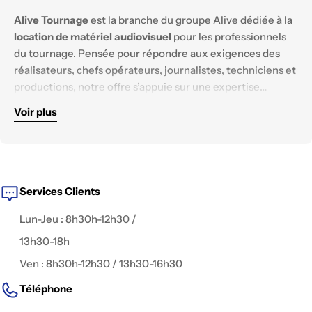
Alive Tournage
est la branche du groupe Alive dédiée à la
location de matériel audiovisuel
pour les professionnels
du tournage. Pensée pour répondre aux exigences des
réalisateurs, chefs opérateurs, journalistes, techniciens et
productions, notre offre s’appuie sur une expertise
technique solide et un parc matériel constamment
Voir plus
renouvelé.
Nous mettons à disposition des équipements
haut de
gamme
, testés et configurés pour tous les
environnements de tournage :
reportage, documentaire,
fiction, captation live, publicité, interview, clip
, ou contenu
digital.
Services Clients
Lun-Jeu : 8h30h-12h30 /
13h30-18h
Ven : 8h30h-12h30 / 13h30-16h30
Téléphone