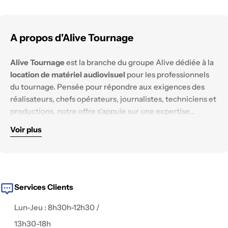
A propos d'Alive Tournage
Alive Tournage
est la branche du groupe Alive dédiée à la
location de matériel audiovisuel
pour les professionnels
du tournage. Pensée pour répondre aux exigences des
réalisateurs, chefs opérateurs, journalistes, techniciens et
productions, notre offre s’appuie sur une expertise
technique solide et un parc matériel constamment
Voir plus
renouvelé.
Nous mettons à disposition des équipements
haut de
gamme
, testés et configurés pour tous les
environnements de tournage :
reportage, documentaire,
fiction, captation live, publicité, interview, clip
, ou contenu
digital.
Services Clients
Lun-Jeu : 8h30h-12h30 /
13h30-18h