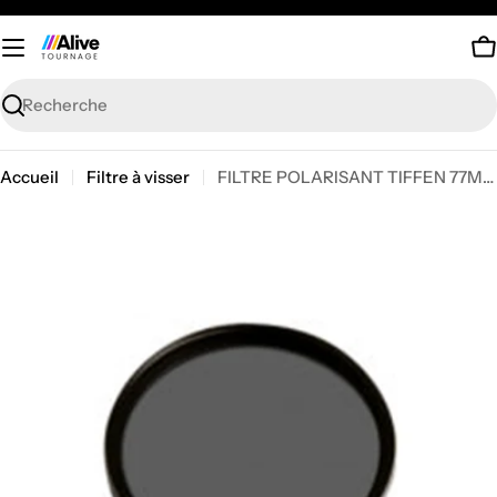
Passer
au
P
contenu
Recherche
Accueil
Filtre à visser
FILTRE POLARISANT TIFFEN 77MM
Passer
aux
informations
sur
le
produit
Ouvrir le média 0 en mode modal