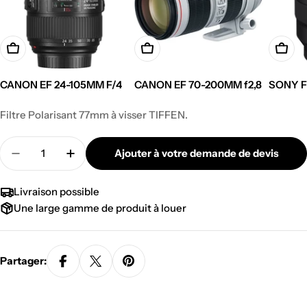
CANON EF 24-105MM F/4
CANON EF 70-200MM f2,8
SONY F
Prix
Prix
Prix
Filtre Polarisant 77mm à visser TIFFEN.
régulier
régulier
régulie
Quantité
Ajouter à votre demande de devis
Diminuer la quantité pour FILTRE POLARISANT 
Augmenter la quantité pour FILTRE PO
Livraison possible
Une large gamme de produit à louer
Partager: