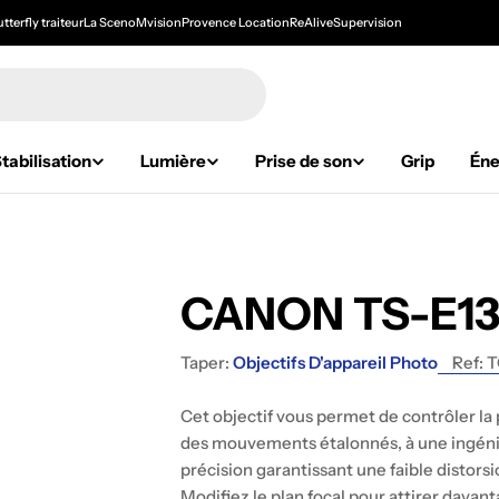
tterfly traiteur
La Sceno
Mvision
Provence Location
ReAlive
Supervision
tabilisation
Lumière
Prise de son
Grip
Éne
CANON TS-E13
Taper:
Objectifs D'appareil Photo
Ref:
T
Cet objectif vous permet de contrôler la
des mouvements étalonnés, à une ingénie
précision garantissant une faible distorsi
Modifiez le plan focal pour attirer davant