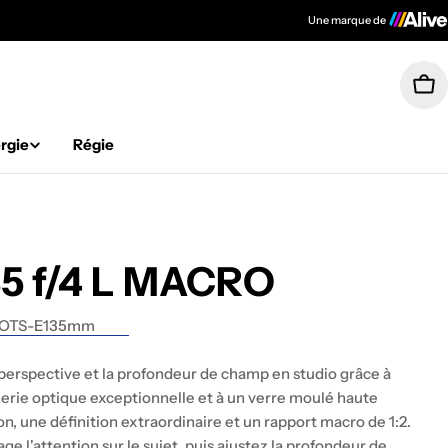
Une marque de
Pan
rgie
Régie
5 f/4 L MACRO
OTS-E135mm
 perspective et la profondeur de champ en studio grâce à
rie optique exceptionnelle et à un verre moulé haute
on, une définition extraordinaire et un rapport macro de 1:2.
age l'attention sur le sujet, puis ajustez la profondeur de