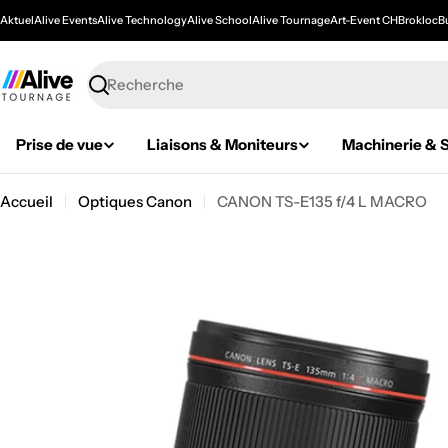
Passer
Aktuel
Alive Events
Alive Technology
Alive School
Alive Tournage
Art-Event CH
Brokloc
Bu
au
contenu
Recherche
Prise de vue
Liaisons & Moniteurs
Machinerie & S
Accueil
Optiques Canon
CANON TS-E135 f/4 L MACRO
Passer
aux
informations
sur
le
produit