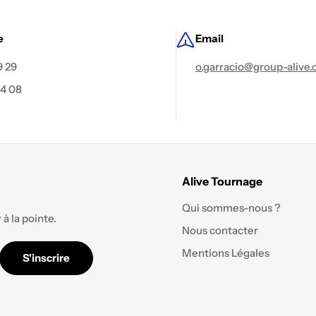
e
Email
9 29
o.garracio@group-alive
84 08
Alive Tournage
Qui sommes-nous ?
à la pointe.
Nous contacter
Mentions Légales
S'inscrire