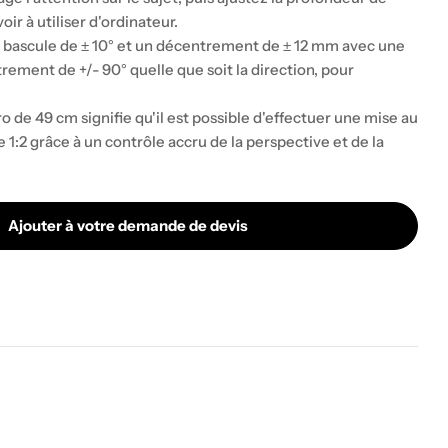
ir à utiliser d'ordinateur.
ascule de ± 10° et un décentrement de ± 12 mm avec une
rement de +/- 90° quelle que soit la direction, pour
 de 49 cm signifie qu'il est possible d'effectuer une mise au
1:2 grâce à un contrôle accru de la perspective et de la
Ajouter à votre demande de devis
NON TS-E135 f/4 L MACRO
té pour CANON TS-E135 f/4 L MACRO