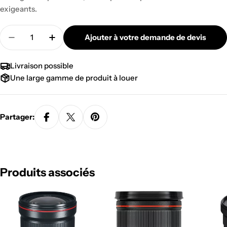
exigeants.
Quantité
Ajouter à votre demande de devis
Diminuer la quantité pour FILTRE VARI ND À VI
Augmenter la quantité pour FILTRE VA
Livraison possible
Une large gamme de produit à louer
Partager:
Produits associés