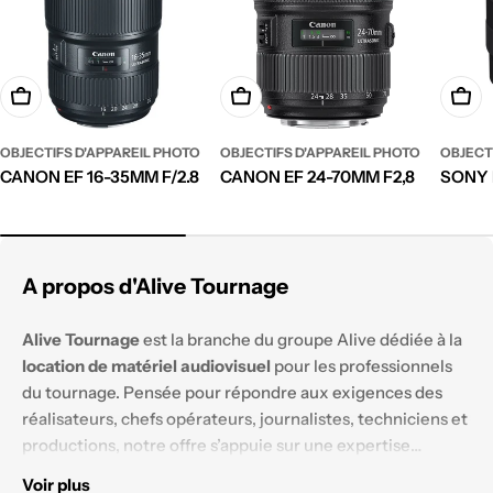
Ajouter à votre demande de devis
Ajouter à votre demande de devi
Ajout
OBJECTIFS D'APPAREIL PHOTO
OBJECTIFS D'APPAREIL PHOTO
OBJECT
CANON EF 16-35MM F/2.8
CANON EF 24-70MM F2,8
SONY 
A propos d'Alive Tournage
Alive Tournage
est la branche du groupe Alive dédiée à la
location de matériel audiovisuel
pour les professionnels
du tournage. Pensée pour répondre aux exigences des
réalisateurs, chefs opérateurs, journalistes, techniciens et
productions, notre offre s’appuie sur une expertise
technique solide et un parc matériel constamment
Voir plus