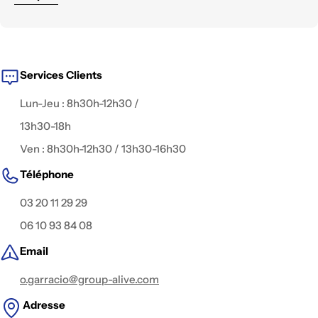
renouvelé.
Nous mettons à disposition des équipements
haut de
gamme
, testés et configurés pour tous les
environnements de tournage :
reportage, documentaire,
fiction, captation live, publicité, interview, clip
, ou contenu
digital.
Services Clients
Lun-Jeu : 8h30h-12h30 /
13h30-18h
Ven : 8h30h-12h30 / 13h30-16h30
Téléphone
03 20 11 29 29
06 10 93 84 08
Email
o.garracio@group-alive.com
Adresse