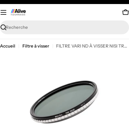
Passer
au
P
contenu
Recherche
Accueil
Filtre à visser
FILTRE VARI ND À VISSER NISI TRUE COLOR 82MM
Passer
aux
informations
sur
le
produit
Ouvrir le média 0 en mode modal