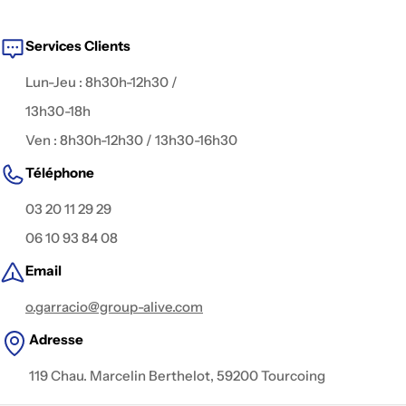
fiction, captation live, publicité, interview, clip
, ou contenu
digital.
Services Clients
Lun-Jeu : 8h30h-12h30 /
13h30-18h
Ven : 8h30h-12h30 / 13h30-16h30
Téléphone
03 20 11 29 29
06 10 93 84 08
Email
o.garracio@group-alive.com
Adresse
119 Chau. Marcelin Berthelot, 59200 Tourcoing