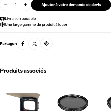
Quantité
Ajouter à votre demande de devis
Diminuer la quantité pour CANON 5D MARK IV
Augmenter la quantité pour CANON 5D 
Livraison possible
Une large gamme de produit à louer
Partager:
Produits associés