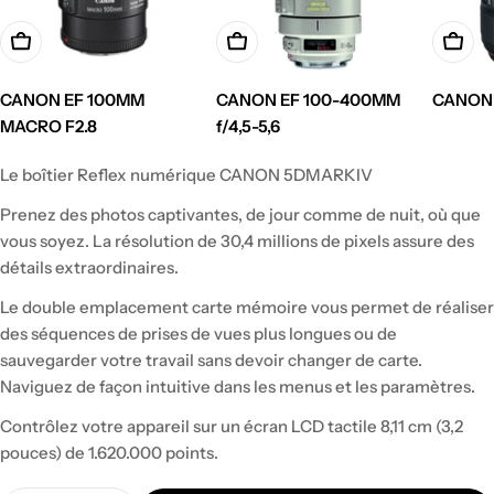
CANON EF 100MM
CANON EF 100-400MM
CANON 
Prix
MACRO F2.8
f/4,5-5,6
Prix
Prix
régulie
Le boîtier Reflex numérique CANON 5DMARKIV
régulier
régulier
Prenez des photos captivantes, de jour comme de nuit, où que
vous soyez. La résolution de 30,4 millions de pixels assure des
détails extraordinaires.
Le double emplacement carte mémoire vous permet de réaliser
des séquences de prises de vues plus longues ou de
sauvegarder votre travail sans devoir changer de carte.
Naviguez de façon intuitive dans les menus et les paramètres.
Contrôlez votre appareil sur un écran LCD tactile 8,11 cm (3,2
pouces) de 1.620.000 points.