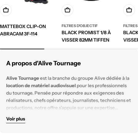
Ajouter à votre demande de devis
Ajouter à votre demande de devi
Ajout
MATTEBOX CLIP-ON
FILTRES D'OBJECTIF
FILTRES
BLACK PROMIST 1/8 À
BLACK
ABRACAM 3F-114
VISSER 82MM TIFFEN
VISSE
A propos d'Alive Tournage
Alive Tournage
est la branche du groupe Alive dédiée à la
location de matériel audiovisuel
pour les professionnels
du tournage. Pensée pour répondre aux exigences des
réalisateurs, chefs opérateurs, journalistes, techniciens et
productions, notre offre s’appuie sur une expertise
technique solide et un parc matériel constamment
Voir plus
renouvelé.
Nous mettons à disposition des équipements
haut de
gamme
, testés et configurés pour tous les
environnements de tournage :
reportage, documentaire,