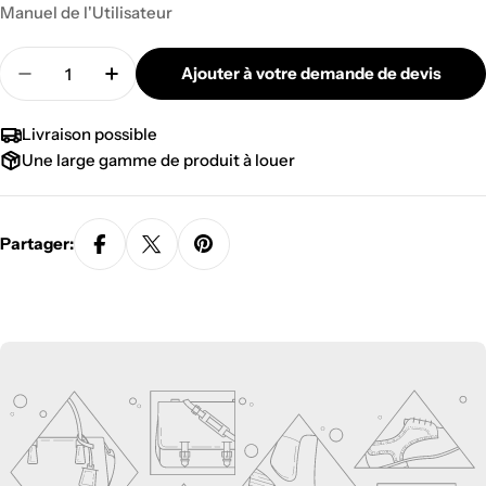
Manuel de l'Utilisateur
Quantité
Ajouter à votre demande de devis
Diminuer la quantité pour NANLITE PAVOSLIM 
Augmenter la quantité pour NANLITE
Livraison possible
Une large gamme de produit à louer
Partager: