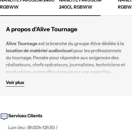
RGBWW
240CL RGBWW
RGB
A propos d'Alive Tournage
Alive Tournage
est la branche du groupe Alive dédiée à la
location de matériel audiovisuel
pour les professionnels
du tournage. Pensée pour répondre aux exigences des
réalisateurs, chefs opérateurs, journalistes, techniciens et
productions, notre offre s’appuie sur une expertise
technique solide et un parc matériel constamment
Voir plus
renouvelé.
Nous mettons à disposition des équipements
haut de
gamme
, testés et configurés pour tous les
environnements de tournage :
reportage, documentaire,
fiction, captation live, publicité, interview, clip
, ou contenu
digital.
Services Clients
Lun-Jeu : 8h30h-12h30 /